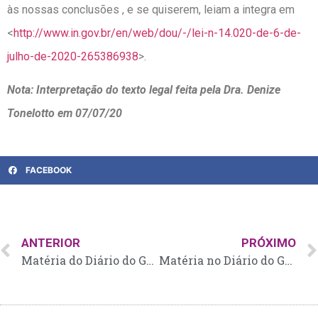
às nossas conclusões , e se quiserem, leiam a integra em
<
http://www.in.gov.br/en/web/dou/-/lei-n-14.020-de-6-de-
julho-de-2020-265386938
>.
Nota: Interpretação do texto legal feita pela Dra. Denize
Tonelotto em 07/07/20
FACEBOOK
ANTERIOR
PRÓXIMO
Matéria do Diário do Grande ABC – Retomada de bares e restaurantes
Matéria no Diário do Grande ABC – Pizza sai mais barata que jantar