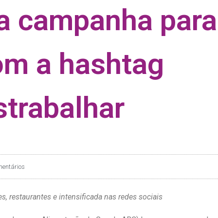
a campanha para 
om a hashtag
trabalhar
entários
, restaurantes e intensificada nas redes sociais