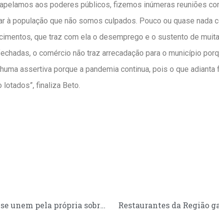
, apelamos aos poderes públicos, fizemos inúmeras reuniões com
rar à população que não somos culpados. Pouco ou quase nada
cimentos, que traz com ela o desemprego e o sustento de muita
 fechadas, o comércio não traz arrecadação para o município por
uma assertiva porque a pandemia continua, pois o que adianta 
lotados”, finaliza Beto.
Comerciantes do Riacho Grande se unem pela própria sobrevivência
Restaurantes da Região g