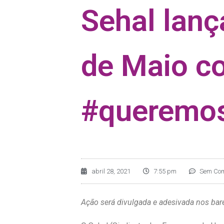
Sehal lanç
de Maio c
#queremos
abril 28, 2021
7:55 pm
Sem Com
Ação será divulgada e adesivada nos bares