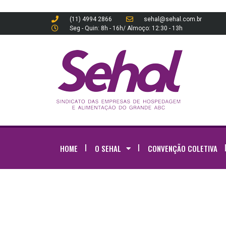
(11) 4994 2866
sehal@sehal.com.br
Seg - Quin: 8h - 16h/ Almoço: 12:30 - 13h
HOME
O SEHAL
CONVENÇÃO COLETIVA