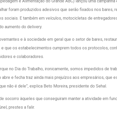
spedagem e Alimentação do Grande ABC) lançou uma campanha es
lhar foram produzidos adesivos que serão fixados nos bares, r
s sociais. E também em veículos, motocicletas de entregadores,
o aumento do delivery.
vernantes e à sociedade em geral que o setor de bares, restaur
 e que os estabelecimentos cumprem todos os protocolos, conf
idores e colaboradores.
orque no Dia do Trabalho, ironicamente, somos impedidos de tr
o abre e fecha traz ainda mais prejuízos aos empresários, que
ue não é dele”, explica Beto Moreira, presidente do Sehal.
e socorro àqueles que conseguiram manter a atividade em func
el, prestes a falir.