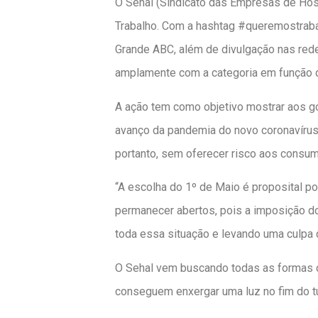
O Sehal (Sindicato das Empresas de Ho
Trabalho. Com a hashtag #queremostraba
Grande ABC, além de divulgação nas rede
amplamente com a categoria em função d
A ação tem como objetivo mostrar aos go
avanço da pandemia do novo coronavírus
portanto, sem oferecer risco aos consum
“A escolha do 1º de Maio é proposital p
permanecer abertos, pois a imposição d
toda essa situação e levando uma culpa q
O Sehal vem buscando todas as formas d
conseguem enxergar uma luz no fim do tún