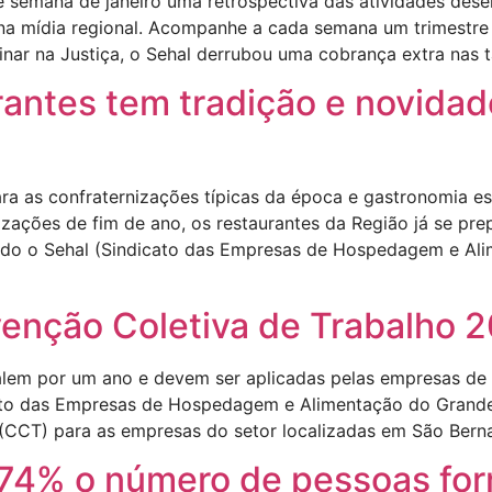
e semana de janeiro uma retrospectiva das atividades des
na mídia regional. Acompanhe a cada semana um trimestre d
nar na Justiça, o Sehal derrubou uma cobrança extra nas t
rantes tem tradição e novida
ra as confraternizações típicas da época e gastronomia e
nizações de fim de ano, os restaurantes da Região já se pr
ndo o Sehal (Sindicato das Empresas de Hospedagem e Al
venção Coletiva de Trabalho
lem por um ano e devem ser aplicadas pelas empresas de
ato das Empresas de Hospedagem e Alimentação do Grande 
(CCT) para as empresas do setor localizadas em São Ber
174% o número de pessoas fo