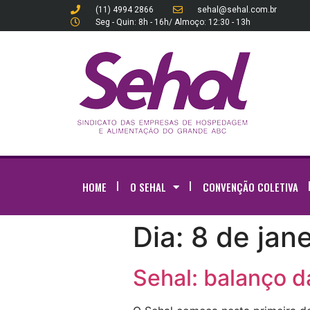
(11) 4994 2866
sehal@sehal.com.br
Seg - Quin: 8h - 16h/ Almoço: 12:30 - 13h
HOME
O SEHAL
CONVENÇÃO COLETIVA
Dia:
8 de jan
Sehal: balanço d