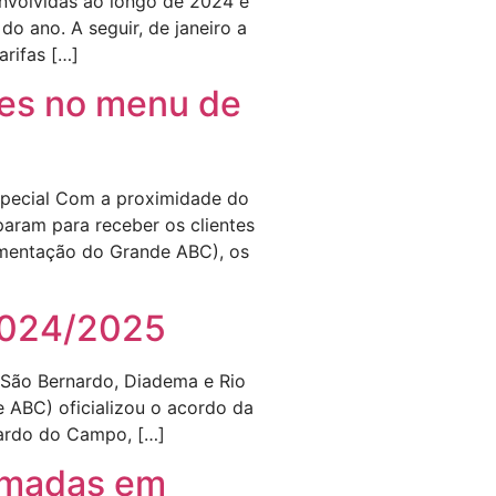
envolvidas ao longo de 2024 e
o ano. A seguir, de janeiro a
arifas […]
des no menu de
special Com a proximidade do
eparam para receber os clientes
imentação do Grande ABC), os
 2024/2025
 São Bernardo, Diadema e Rio
ABC) oficializou o acordo da
nardo do Campo, […]
rmadas em