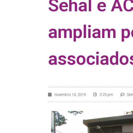
Sehal e A
ampliam po
associado
novembro 14, 2019
5:25 pm
Sem