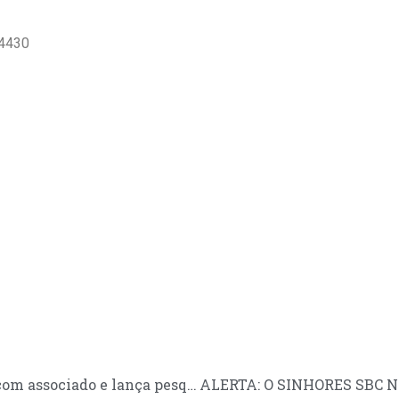
-4430
Sehal moderniza comunicação com associado e lança pesquisa de mercado