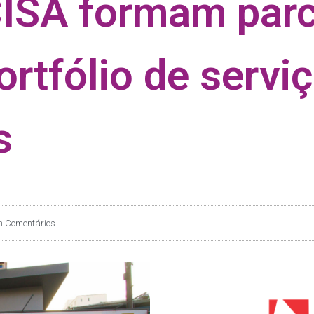
CISA formam parc
rtfólio de servi
s
 Comentários