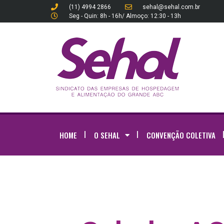
(11) 4994 2866
sehal@sehal.com.br
Seg - Quin: 8h - 16h/ Almoço: 12:30 - 13h
HOME
O SEHAL
CONVENÇÃO COLETIVA